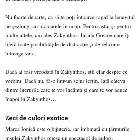
Nu foarte departe, ca să te poți întoarce rapid la lenevitul
pe șezlong, cu picioarele în nisip. Pentru asta, și pentru
multe altele, am ales Zakynthos. Insula Greciei care îți
oferă toate posibilitățile de distracție și de relaxare
întreaga vara.
Dacă ai fosr vreodată în Zakynthos, știi clar despre ce
vorbim. Dacă nu, fă-o într-un sejur ieftin. Iată câteva
dintre lucrurile care te vor încânta și care te vor aduce
înapoi în Zakynthos…
Zeci de culori exotice
Marea Ionică este o bijuterie, iar îmbinată cu țărmurile
insulei Zakynthos reiese un spectacol de culori.