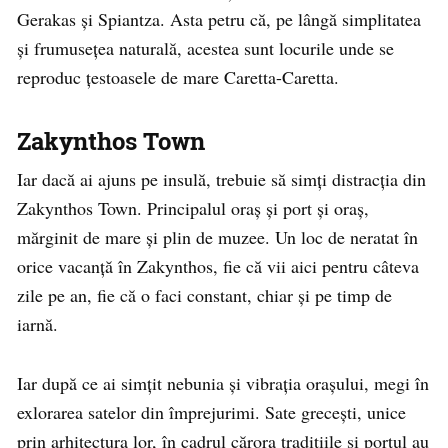
Gerakas și Spiantza. Asta petru că, pe lângă simplitatea
și frumusețea naturală, acestea sunt locurile unde se
reproduc țestoasele de mare Caretta-Caretta.
Zakynthos Town
Iar dacă ai ajuns pe insulă, trebuie să simți distracția din
Zakynthos Town. Principalul oraș și port și oraș,
mărginit de mare și plin de muzee. Un loc de neratat în
orice vacanță în Zakynthos, fie că vii aici pentru câteva
zile pe an, fie că o faci constant, chiar și pe timp de
iarnă.
Iar după ce ai simțit nebunia și vibrația orașului, megi în
exlorarea satelor din împrejurimi. Sate grecești, unice
prin arhitectura lor, în cadrul cărora tradițiile și portul au