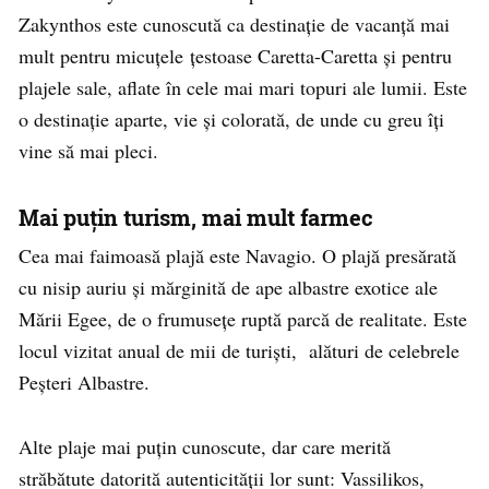
Zakynthos este cunoscută ca destinație de vacanță mai
mult pentru micuțele țestoase Caretta-Caretta și pentru
plajele sale, aflate în cele mai mari topuri ale lumii. Este
o destinație aparte, vie și colorată, de unde cu greu îți
vine să mai pleci.
Mai puțin turism, mai mult farmec
Cea mai faimoasă plajă este Navagio. O plajă presărată
cu nisip auriu și mărginită de ape albastre exotice ale
Mării Egee, de o frumusețe ruptă parcă de realitate. Este
locul vizitat anual de mii de turiști, alături de celebrele
Peșteri Albastre.
Alte plaje mai puțin cunoscute, dar care merită
străbătute datorită autenticității lor sunt: Vassilikos,