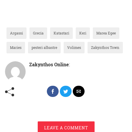
Argassi
Grecia
Katastari
Keri
Marea Egee
Maries
pesteri albastre
Volimes
Zakynthos Town
Zakynthos Online
:
LEAVE A COMMENT