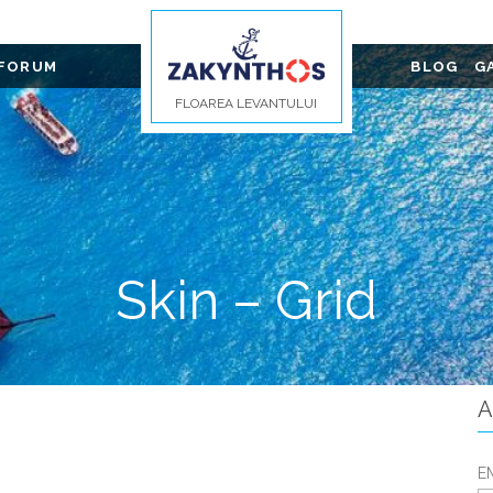
FORUM
BLOG
G
FLOAREA LEVANTULUI
Skin – Grid
A
E