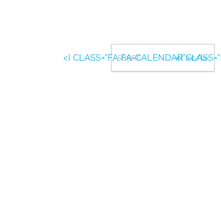
SOSIRE
<I CLASS="FA FA-CALENDAR"></I>
<I CLASS=