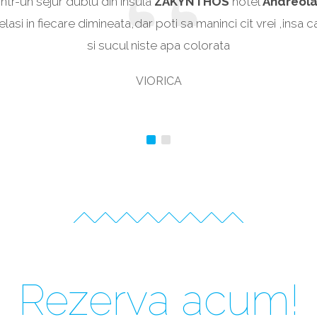
ntr-un sejur dublu din insula
ynthos
Cavo d’ oro
ZAKYNTHOS
hotel
Andreol
lasi in fiecare dimineata,dar poti sa maninci cit vrei ,insa
si sucul niste apa colorata
VIORICA
Rezerva acum!