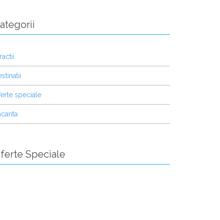
ategorii
ractii
stinatii
erte speciale
acanta
ferte Speciale