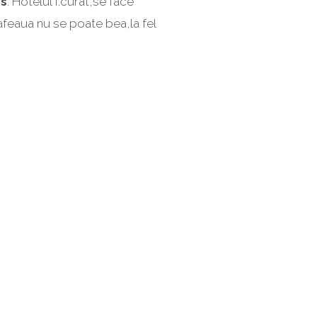
as
. Hotelul f.curat,se face
 cafeaua nu se poate bea,la fel