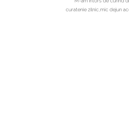
M-am intors de curind di
Zak
curatenie zilnic,mic dejun ace